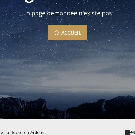
La page demandée n'existe pas
ACCUEIL
 de La Roche-en-Ardenne
+3