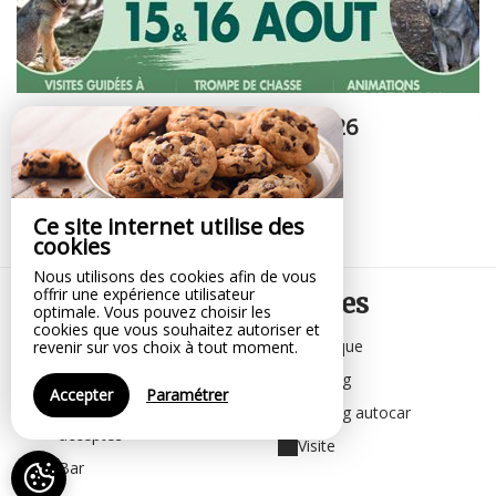
Fête des loups 15 & 16 août 2026
V
Vi
à partir de 11€
Ce site internet utilise des
à 
cookies
Nous utilisons des cookies afin de vous
offrir une expérience utilisateur
Votre confort,
nos services
optimale. Vous pouvez choisir les
cookies que vous souhaitez autoriser et
Aire de jeux
Boutique
revenir sur vos choix à tout moment.
Aire de pique-nique
Parking
Accepter
Paramétrer
Animaux non
Parking autocar
acceptés
Visite
Bar