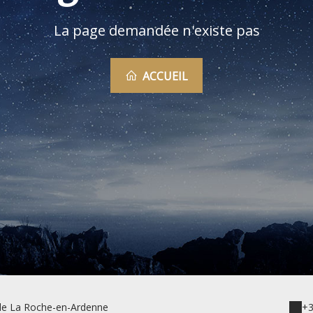
La page demandée n'existe pas
ACCUEIL
 de La Roche-en-Ardenne
+3